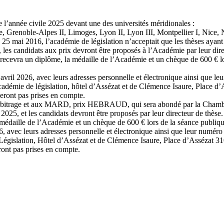
 l’année civile 2025 devant une des universités méridionales :
e, Grenoble-Alpes II, Limoges, Lyon II, Lyon III, Montpellier I, Nice,
 25 mai 2016, l’académie de législation n’acceptait que les thèses ayant 
les candidats aux prix devront être proposés à l’Académie par leur dire
 recevra un diplôme, la médaille de l’Académie et un chèque de 600 € l
0 avril 2026, avec leurs adresses personnelle et électronique ainsi que 
Académie de législation, hôtel d’Assézat et de Clémence Isaure, Place d
seront pas prises en compte.
l’arbitrage et aux MARD, prix HEBRAUD, qui sera abondé par la Chambre
025, et les candidats devront être proposés par leur directeur de thèse.
a médaille de l’Académie et un chèque de 600 € lors de la séance publiq
26, avec leurs adresses personnelle et électronique ainsi que leur numé
 Législation, Hôtel d’Assézat et de Clémence Isaure, Place d’Assézat 3
ront pas prises en compte.