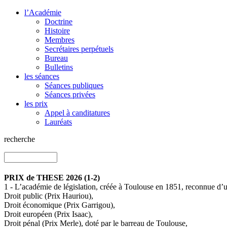
l’Académie
Doctrine
Histoire
Membres
Secrétaires perpétuels
Bureau
Bulletins
les séances
Séances publiques
Séances privées
les prix
Appel à canditatures
Lauréats
recherche
PRIX de THESE 2026 (1-2)
1 - L’académie de législation, créée à Toulouse en 1851, reconnue d’ut
Droit public (Prix Hauriou),
Droit économique (Prix Garrigou),
Droit européen (Prix Isaac),
Droit pénal (Prix Merle), doté par le barreau de Toulouse,